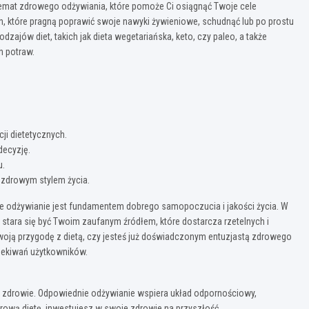
emat zdrowego odżywiania, które pomoże Ci osiągnąć Twoje cele
, które pragną poprawić swoje nawyki żywieniowe, schudnąć lub po prostu
zajów diet, takich jak dieta wegetariańska, keto, czy paleo, a także
 potraw.
ji dietetycznych.
decyzję.
u.
zdrowym stylem życia.
owe odżywianie jest fundamentem dobrego samopoczucia i jakości życia. W
stara się być Twoim zaufanym źródłem, które dostarcza rzetelnych i
woją przygodę z dietą, czy jesteś już doświadczonym entuzjastą zdrowego
zekiwań użytkowników.
e zdrowie. Odpowiednie odżywianie wspiera układ odpornościowy,
drową dietę, inwestujesz w swoje zdrowie na przyszłość.