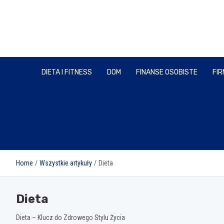
Skip
to
content
DIETA I FITNESS
DOM
FINANSE OSOBISTE
FIR
Home
Wszystkie artykuły
Dieta
Dieta
Dieta – Klucz do Zdrowego Stylu Życia