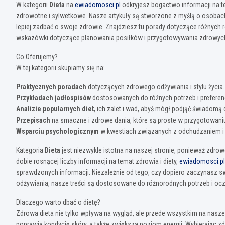
W kategorii
Dieta
na
ewiadomosci.pl
odkryjesz bogactwo informacji na t
zdrowotne i sylwetkowe. Nasze artykuły są stworzone z myślą o osobach
lepiej zadbać o swoje zdrowie. Znajdziesz tu porady dotyczące różnych rod
wskazówki dotyczące planowania posiłków i przygotowywania zdrowych
Co Oferujemy?
W tej kategorii skupiamy się na:
Praktycznych poradach
dotyczących zdrowego odżywiania i stylu życia.
Przykładach jadłospisów
dostosowanych do różnych potrzeb i preferenc
Analizie popularnych diet
, ich zalet i wad, abyś mógł podjąć świadomą 
Przepisach
na smaczne i zdrowe dania, które są proste w przygotowani
Wsparciu psychologicznym
w kwestiach związanych z odchudzaniem i 
Kategoria
Dieta
jest niezwykle istotna na naszej stronie, ponieważ zdr
dobie rosnącej liczby informacji na temat zdrowia i diety,
ewiadomosci.pl
sprawdzonych informacji. Niezależnie od tego, czy dopiero zaczynasz s
odżywiania, nasze treści są dostosowane do różnorodnych potrzeb i oc
Dlaczego warto dbać o dietę?
Zdrowa dieta nie tylko wpływa na wygląd, ale przede wszystkim na nasz
poprawia kondycję skóry, a także zwiększa poziom energii. Wybierając z