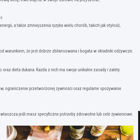
y?
gii, a także zmniejszenia ryzyka wielu chorób, takich jak otyłość,
od warunkiem, że jest dobrze zbilansowana i bogata w składniki odżywcze.
o oraz dieta dukana. Każda z nich ma swoje unikalne zasady i zalety.
zyw, ograniczenie przetworzonej żywności oraz regularne spożywanie
 zwłaszcza jeśli masz specyficzne potrzeby zdrowotne lub cele żywieniowe.