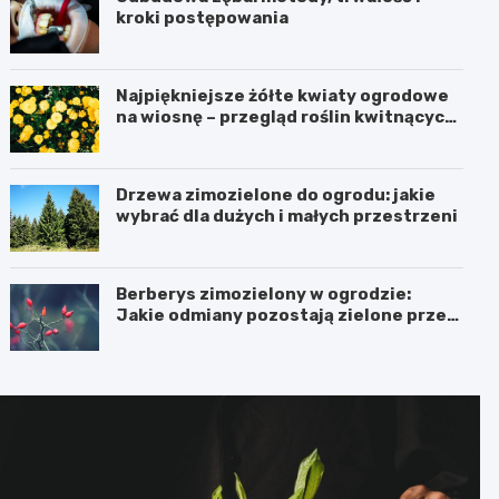
kroki postępowania
Najpiękniejsze żółte kwiaty ogrodowe
na wiosnę – przegląd roślin kwitnących
na żółto
Drzewa zimozielone do ogrodu: jakie
wybrać dla dużych i małych przestrzeni
Berberys zimozielony w ogrodzie:
Jakie odmiany pozostają zielone przez
cały rok?