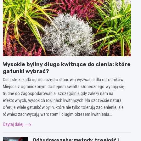
Wysokie byliny długo kwitnące do cienia: które
gatunki wybrać?
Cieniste zakątki ogrodu często stanowią wyzwanie dla ogrodników.
Miejsca z ograniczonym dostępem światła słonecznego wydają się
trudne do zagospodarowania, szczególnie gdy zależy nam na
efektownych, wysokich roślinach kwitnących. Na szczęście natura
oferuje wiele gatunków bylin, które nie tylko tolerują zacienienie, ale
również zachwycają wzrostem i długim okresem kwitnienia.…
Czytaj dalej
Odbudowa zęba: metody, trwałość i