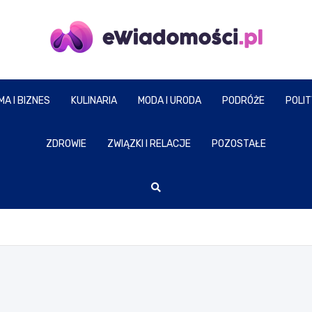
eWiadomosci.pl
MA I BIZNES
KULINARIA
MODA I URODA
PODRÓŻE
POLI
ZDROWIE
ZWIĄZKI I RELACJE
POZOSTAŁE