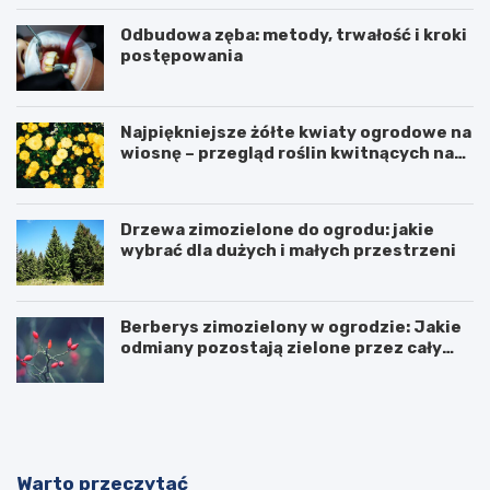
Odbudowa zęba: metody, trwałość i kroki
postępowania
Najpiękniejsze żółte kwiaty ogrodowe na
wiosnę – przegląd roślin kwitnących na
żółto
Drzewa zimozielone do ogrodu: jakie
wybrać dla dużych i małych przestrzeni
Berberys zimozielony w ogrodzie: Jakie
odmiany pozostają zielone przez cały
rok?
N
P
i
r
e
a
s
w
t
i
Warto przeczytać
a
d