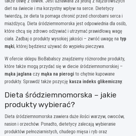
także oliwę z oliwek. Jest uznawana za jedną z najzdrowszych
diet na świecie i ma korzystny wpływ na serce. Dietetycy
twierdzą, że dieta ta pomaga chronić przed chorobami serca i
miażdżycą. Dieta śródziemnomorska jest odpowiednia dla osób,
które chcą się zdrowo odżywiać i utrzymać prawidłową wagę
ciała. Zadbaj o produkty wysokiej jakości – zwróć uwagę na
typ
mąki
, której będziesz używać do wypieku pieczywa.
W ofercie sklepu BioBabalscy znajdziemy różnorodne produkty,
które także mogą przydać się w diecie śródziemnomorskiej –
mąka jaglana
czy
mąka na pierogi
to chętnie kupowane
produkty. Sprawdź także pozycję
kasza indeks glikemiczny
.
Dieta śródziemnomorska – jakie
produkty wybierać?
Dieta śródziemnomorska zawiera duże ilości warzyw, owoców,
nasion i orzechów. Ponadto, dietetycy zalecają wybieranie
produktów pełnoziarnistych, chudego mięsa i ryb oraz