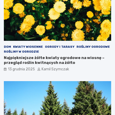
a
m
k
n
i
ę
t
e
:
c
DOM
KWIATY WIOSENNE
OGRODY I TARASY
ROŚLINY OGRODOWE
o
ROŚLINY W OGRODZIE
w
Najpiękniejsze żółte kwiaty ogrodowe na wiosnę –
a
przegląd roślin kwitnących na żółto
r
13 grudnia 2025
Kamil Szymczak
t
o
w
i
e
d
z
i
e
ć