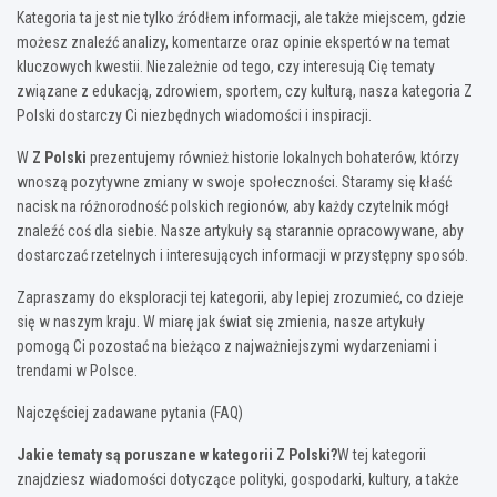
Kategoria ta jest nie tylko źródłem informacji, ale także miejscem, gdzie
możesz znaleźć analizy, komentarze oraz opinie ekspertów na temat
kluczowych kwestii. Niezależnie od tego, czy interesują Cię tematy
związane z edukacją, zdrowiem, sportem, czy kulturą, nasza kategoria Z
Polski dostarczy Ci niezbędnych wiadomości i inspiracji.
W
Z Polski
prezentujemy również historie lokalnych bohaterów, którzy
wnoszą pozytywne zmiany w swoje społeczności. Staramy się kłaść
nacisk na różnorodność polskich regionów, aby każdy czytelnik mógł
znaleźć coś dla siebie. Nasze artykuły są starannie opracowywane, aby
dostarczać rzetelnych i interesujących informacji w przystępny sposób.
Zapraszamy do eksploracji tej kategorii, aby lepiej zrozumieć, co dzieje
się w naszym kraju. W miarę jak świat się zmienia, nasze artykuły
pomogą Ci pozostać na bieżąco z najważniejszymi wydarzeniami i
trendami w Polsce.
Najczęściej zadawane pytania (FAQ)
Jakie tematy są poruszane w kategorii Z Polski?
W tej kategorii
znajdziesz wiadomości dotyczące polityki, gospodarki, kultury, a także