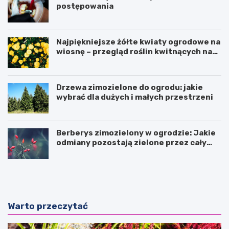
postępowania
Najpiękniejsze żółte kwiaty ogrodowe na
wiosnę – przegląd roślin kwitnących na
żółto
Drzewa zimozielone do ogrodu: jakie
wybrać dla dużych i małych przestrzeni
Berberys zimozielony w ogrodzie: Jakie
odmiany pozostają zielone przez cały
rok?
N
P
i
r
e
a
s
w
t
i
Warto przeczytać
a
d
n
ł
d
o