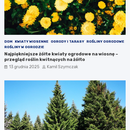
k
n
i
ę
t
e
:
c
DOM
KWIATY WIOSENNE
OGRODY I TARASY
ROŚLINY OGRODOWE
o
ROŚLINY W OGRODZIE
w
Najpiękniejsze żółte kwiaty ogrodowe na wiosnę –
a
przegląd roślin kwitnących na żółto
r
13 grudnia 2025
Kamil Szymczak
t
o
w
i
e
d
z
i
e
ć
?