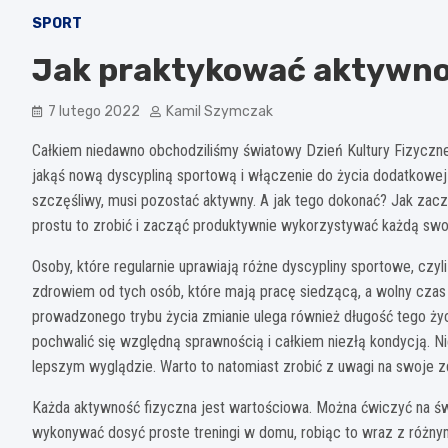
SPORT
Jak praktykować aktywno
7 lutego 2022
Kamil Szymczak
Całkiem niedawno obchodziliśmy światowy Dzień Kultury Fizyczn
jakąś nową dyscypliną sportową i włączenie do życia dodatkowej 
szczęśliwy, musi pozostać aktywny. A jak tego dokonać? Jak zac
prostu to zrobić i zacząć produktywnie wykorzystywać każdą swo
Osoby, które regularnie uprawiają różne dyscypliny sportowe, czy
zdrowiem od tych osób, które mają pracę siedzącą, a wolny czas
prowadzonego trybu życia zmianie ulega również długość tego życi
pochwalić się względną sprawnością i całkiem niezłą kondycją. N
lepszym wyglądzie. Warto to natomiast zrobić z uwagi na swoje zd
Każda aktywność fizyczna jest wartościowa. Można ćwiczyć na świe
wykonywać dosyć proste treningi w domu, robiąc to wraz z różnym