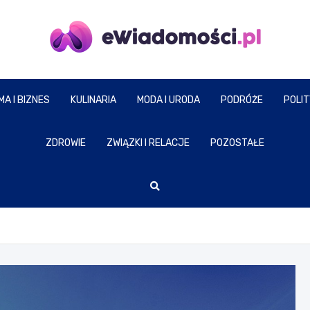
eWiadomosci.pl
MA I BIZNES
KULINARIA
MODA I URODA
PODRÓŻE
POLI
ZDROWIE
ZWIĄZKI I RELACJE
POZOSTAŁE