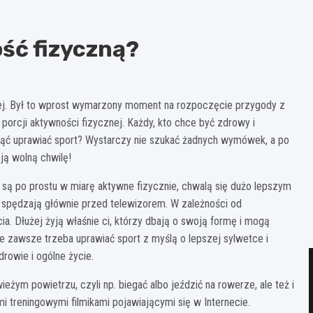
ść fizyczną?
ej. Był to wprost wymarzony moment na rozpoczęcie przygody z
porcji aktywności fizycznej. Każdy, kto chce być zdrowy i
ząć uprawiać sport? Wystarczy nie szukać żadnych wymówek, a po
ją wolną chwilę!
li są po prostu w miarę aktywne fizycznie, chwalą się dużo lepszym
 spędzają głównie przed telewizorem. W zależności od
a. Dłużej żyją właśnie ci, którzy dbają o swoją formę i mogą
ie zawsze trzeba uprawiać sport z myślą o lepszej sylwetce i
rowie i ogólne życie.
żym powietrzu, czyli np. biegać albo jeździć na rowerze, ale też i
i treningowymi filmikami pojawiającymi się w Internecie.