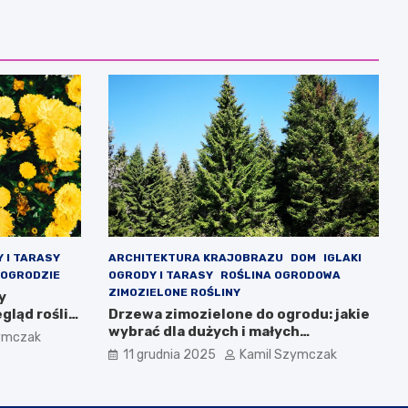
 I TARASY
ARCHITEKTURA KRAJOBRAZU
DOM
IGLAKI
 OGRODZIE
OGRODY I TARASY
ROŚLINA OGRODOWA
ZIMOZIELONE ROŚLINY
y
gląd roślin
Drzewa zimozielone do ogrodu: jakie
wybrać dla dużych i małych
ymczak
przestrzeni
11 grudnia 2025
Kamil Szymczak