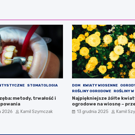
ENTYSTYCZNE
STOMATOLOGIA
DOM
KWIATY WIOSENNE
OGRODY
ROŚLINY OGRODOWE
ROŚLINY W
ęba: metody, trwałość i
Najpiękniejsze żółte kwiat
ępowania
ogrodowe na wiosnę – prze
kwitnących na żółto
a 2026
Kamil Szymczak
13 grudnia 2025
Kamil Sz