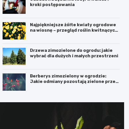
kroki postępowania
Najpiękniejsze żółte kwiaty ogrodowe
na wiosnę – przegląd roślin kwitnących
na żółto
Drzewa zimozielone do ogrodu: jakie
wybrać dla dużych i małych przestrzeni
Berberys zimozielony w ogrodzie:
Jakie odmiany pozostają zielone przez
cały rok?