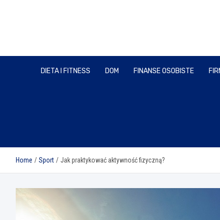
Skip
to
content
DIETA I FITNESS
DOM
FINANSE OSOBISTE
FIR
Home
Sport
Jak praktykować aktywność fizyczną?