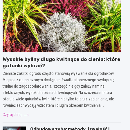
Wysokie byliny długo kwitnące do cienia: które
gatunki wybrać?
Cieniste zakątki ogrodu często stanowią wyzwanie dla ogrodników.
Miejsca z ograniczonym dostępem światła słonecznego wydają się
trudne do zagospodarowania, szczególnie gdy zależy nam na
efektownych, wysokich roślinach kwitnących. Na szczęście natura
oferuje wiele gatunków bylin, które nie tylko tolerują zacienienie, ale
również zachwycają wzrostem i długim okresem kwitnienia.…
Czytaj dalej
Odbudowa zęba: metody, trwałość i