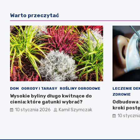
Warto przeczytać
DOM
OGRODY I TARASY
ROŚLINY OGRODOWE
LECZENIE D
ZDROWIE
Wysokie byliny długo kwitnące do
cienia: które gatunki wybrać?
Odbudowa z
kroki post
10 stycznia 2026
Kamil Szymczak
10 styczni