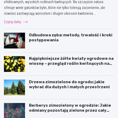
efektownych, wysokich roślinach kwitnących. Na szczęście natura
oferuje wiele gatunków bylin, które nie tylko tolerują zacienienie, ale
również zachwycają wzrostem i długim okresem kwitnienia.…
Czytaj dalej
Odbudowa zęba: metody, trwałość i kroki
postępowania
Najpiękniejsze żółte kwiaty ogrodowe na
wiosnę – przegląd roślin kwitnących na
żółto
Drzewa zimozielone do ogrodu: jakie
wybrać dla dużych i małych przestrzeni
Berberys zimozielony w ogrodzie: Jakie
odmiany pozostają zielone przez cały
rok?
N
P