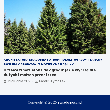
e
d
z
i
e
ć
?
ARCHITEKTURA KRAJOBRAZU
DOM
IGLAKI
OGRODY I TARASY
ROŚLINA OGRODOWA
ZIMOZIELONE ROŚLINY
Drzewa zimozielone do ogrodu: jakie wybrać dla
dużych i małych przestrzeni
11 grudnia 2025
Kamil Szymczak
Copyright © 2026
eWiadomosci.pl