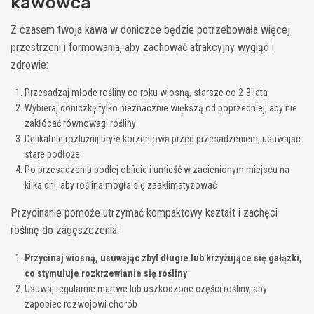
kawowca
Z czasem twoja kawa w doniczce będzie potrzebowała więcej
przestrzeni i formowania, aby zachować atrakcyjny wygląd i
zdrowie:
Przesadzaj młode rośliny co roku wiosną, starsze co 2-3 lata
Wybieraj doniczkę tylko nieznacznie większą od poprzedniej, aby nie
zakłócać równowagi rośliny
Delikatnie rozluźnij bryłę korzeniową przed przesadzeniem, usuwając
stare podłoże
Po przesadzeniu podlej obficie i umieść w zacienionym miejscu na
kilka dni, aby roślina mogła się zaaklimatyzować
Przycinanie pomoże utrzymać kompaktowy kształt i zachęci
roślinę do zagęszczenia:
Przycinaj wiosną, usuwając zbyt długie lub krzyżujące się gałązki,
co stymuluje rozkrzewianie się rośliny
Usuwaj regularnie martwe lub uszkodzone części rośliny, aby
zapobiec rozwojowi chorób