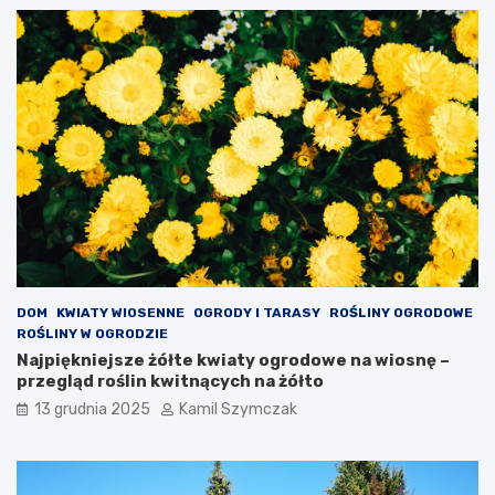
y
j
n
e
z
a
m
k
n
i
ę
t
e
:
c
DOM
KWIATY WIOSENNE
OGRODY I TARASY
ROŚLINY OGRODOWE
o
ROŚLINY W OGRODZIE
w
Najpiękniejsze żółte kwiaty ogrodowe na wiosnę –
a
przegląd roślin kwitnących na żółto
r
13 grudnia 2025
Kamil Szymczak
t
o
w
i