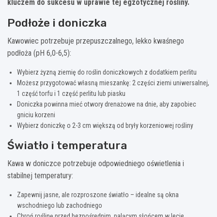
kluczem do sukcesu w uprawie tej egzotycznej rośliny.
Podłoże i doniczka
Kawowiec potrzebuje przepuszczalnego, lekko kwaśnego
podłoża (pH 6,0-6,5):
Wybierz żyzną ziemię do roślin doniczkowych z dodatkiem perlitu
Możesz przygotować własną mieszankę: 2 części ziemi uniwersalnej,
1 część torfu i 1 część perlitu lub piasku
Doniczka powinna mieć otwory drenażowe na dnie, aby zapobiec
gniciu korzeni
Wybierz doniczkę o 2-3 cm większą od bryły korzeniowej rośliny
Światło i temperatura
Kawa w doniczce potrzebuje odpowiedniego oświetlenia i
stabilnej temperatury:
Zapewnij jasne, ale rozproszone światło – idealne są okna
wschodniego lub zachodniego
Chroń roślinę przed bezpośrednim, palącym słońcem w lecie