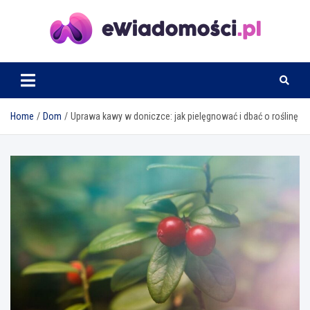
Skip
to
content
eWiadomosci.pl
Home
Dom
Uprawa kawy w doniczce: jak pielęgnować i dbać o roślinę