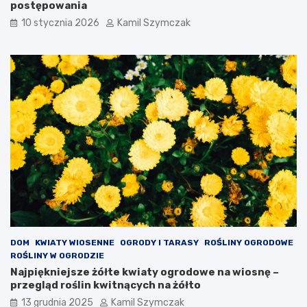
postępowania
s
t
10 stycznia 2026
Kamil Szymczak
y
c
y
j
n
e
z
a
m
k
n
i
ę
t
e
:
c
DOM
KWIATY WIOSENNE
OGRODY I TARASY
ROŚLINY OGRODOWE
o
ROŚLINY W OGRODZIE
w
Najpiękniejsze żółte kwiaty ogrodowe na wiosnę –
a
przegląd roślin kwitnących na żółto
r
13 grudnia 2025
Kamil Szymczak
t