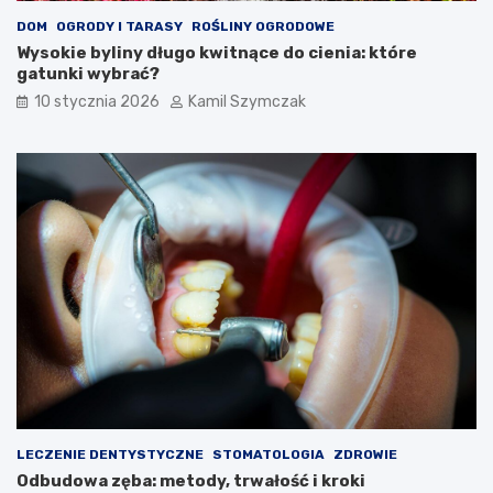
u
e
r
b
DOM
OGRODY I TARASY
ROŚLINY OGRODOWE
y
a
Wysokie byliny długo kwitnące do cienia: które
t
n
gatunki wybrać?
y
k
10 stycznia 2026
Kamil Szymczak
z
r
a
o
c
l
y
l
j
e
n
m
e
h
f
a
u
z
n
a
d
r
u
d
s
o
z
w
e
y
i
m
n
LECZENIE DENTYSTYCZNE
STOMATOLOGIA
ZDROWIE
w
Odbudowa zęba: metody, trwałość i kroki
e