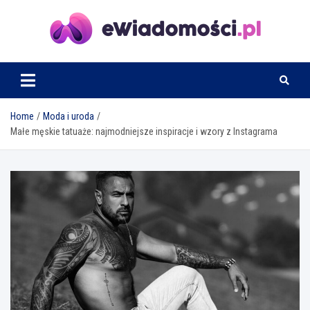
Skip
to
content
eWiadomosci.pl
Home
Moda i uroda
Małe męskie tatuaże: najmodniejsze inspiracje i wzory z Instagrama