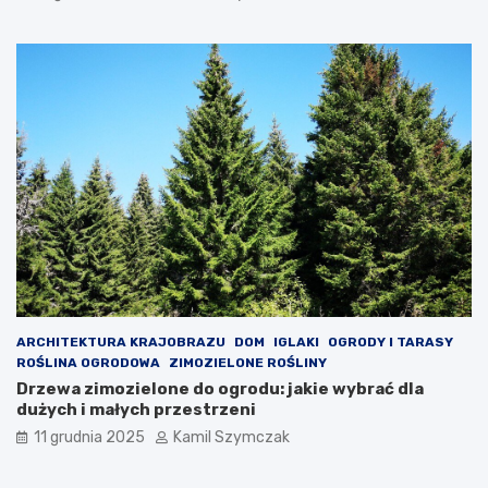
o
w
i
e
d
z
i
e
ć
?
ARCHITEKTURA KRAJOBRAZU
DOM
IGLAKI
OGRODY I TARASY
ROŚLINA OGRODOWA
ZIMOZIELONE ROŚLINY
Drzewa zimozielone do ogrodu: jakie wybrać dla
dużych i małych przestrzeni
11 grudnia 2025
Kamil Szymczak