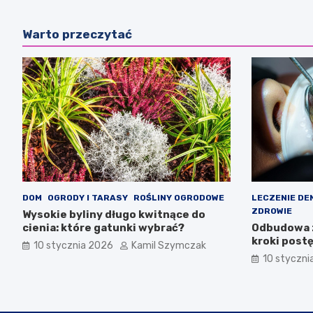
Warto przeczytać
DOM
OGRODY I TARASY
ROŚLINY OGRODOWE
LECZENIE D
ZDROWIE
Wysokie byliny długo kwitnące do
cienia: które gatunki wybrać?
Odbudowa z
kroki post
10 stycznia 2026
Kamil Szymczak
10 styczni