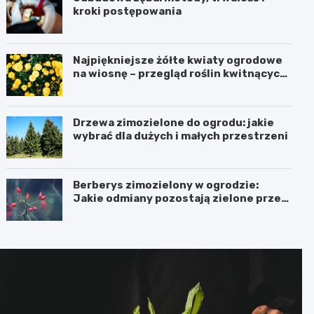
kroki postępowania
Najpiękniejsze żółte kwiaty ogrodowe
na wiosnę – przegląd roślin kwitnących
na żółto
Drzewa zimozielone do ogrodu: jakie
wybrać dla dużych i małych przestrzeni
Berberys zimozielony w ogrodzie:
Jakie odmiany pozostają zielone przez
cały rok?