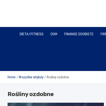
Skip
to
content
DIETA I FITNESS
DOM
FINANSE OSOBISTE
FIR
Home
Wszystkie artykuły
Rośliny ozdobne
Rośliny ozdobne