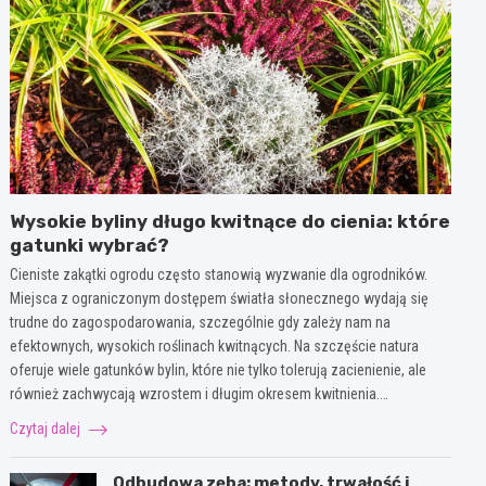
Wysokie byliny długo kwitnące do cienia: które
gatunki wybrać?
Cieniste zakątki ogrodu często stanowią wyzwanie dla ogrodników.
Miejsca z ograniczonym dostępem światła słonecznego wydają się
trudne do zagospodarowania, szczególnie gdy zależy nam na
efektownych, wysokich roślinach kwitnących. Na szczęście natura
oferuje wiele gatunków bylin, które nie tylko tolerują zacienienie, ale
również zachwycają wzrostem i długim okresem kwitnienia.…
Czytaj dalej
Odbudowa zęba: metody, trwałość i