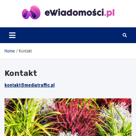
Skip
to
content
eWiadomosci.pl
Home
Kontakt
Kontakt
kontakt@mediatraffic.pl