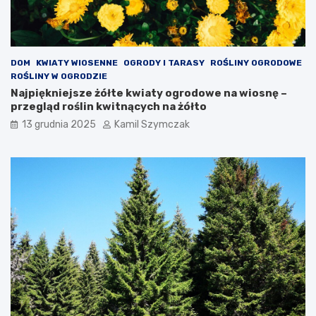
ę
t
e
:
c
DOM
KWIATY WIOSENNE
OGRODY I TARASY
ROŚLINY OGRODOWE
o
ROŚLINY W OGRODZIE
w
Najpiękniejsze żółte kwiaty ogrodowe na wiosnę –
a
przegląd roślin kwitnących na żółto
r
13 grudnia 2025
Kamil Szymczak
t
o
w
i
e
d
z
i
e
ć
?