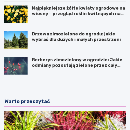
Najpiękniejsze żółte kwiaty ogrodowe na
wiosnę – przegląd roślin kwitnących na
żółto
Drzewa zimozielone do ogrodu: jakie
wybrać dla dużych i małych przestrzeni
Berberys zimozielony w ogrodzie: Jakie
odmiany pozostają zielone przez cały
rok?
N
P
i
r
e
a
s
w
t
i
Warto przeczytać
a
d
n
ł
d
o
a
w
r
e
y
z